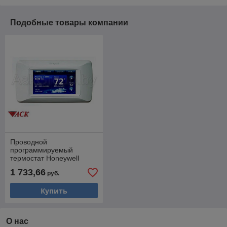
Подобные товары компании
Проводной
программируемый
термостат Honeywell
Prestige 2.0
1 733,66
руб.
THX9321R5030
Купить
О нас