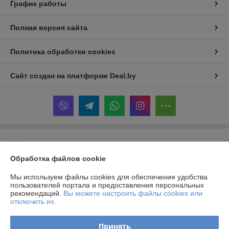
График работы
Полная версия сайта
Политика обработки cookies
Сайт создан на платформе Deal.by
Информация для покупателя
Обработка файлов cookie
Юридическое лицо:
Частное производственно-торговое унитарное
предприятие «Альтернативные Системы Комфорта»
223141, г. Логойск, ул. Тимчука, 11
Мы используем файлы cookies для обеспечения удобства
пользователей портала и предоставления персональных
Регистрационный номер ЕГР: 690844228
рекомендаций.
Вы можете настроить файлы cookies или
отключить их.
УНП: 690844228
Регистрационный орган: Логойский районный исполнительный
Принять