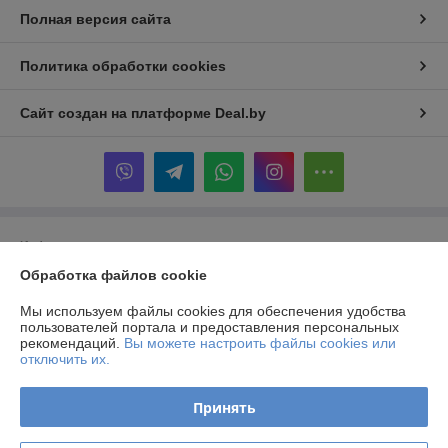
Полная версия сайта
Политика обработки cookies
Сайт создан на платформе Deal.by
Информация для покупателя
Обработка файлов cookie
Юридическое лицо:
Частное производственно-торговое унитарное
предприятие «Альтернативные Системы Комфорта»
223141, г. Логойск, ул. Тимчука, 11
Мы используем файлы cookies для обеспечения удобства
пользователей портала и предоставления персональных
Регистрационный номер ЕГР: 690844228
рекомендаций.
Вы можете настроить файлы cookies или
отключить их.
УНП: 690844228
Регистрационный орган: Логойский районный исполнительный
Принять
комитет
Дата регистрации компании: 11.11.2011