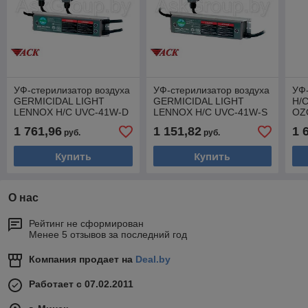
УФ-стерилизатор воздуха
УФ-стерилизатор воздуха
УФ-
GERMICIDAL LIGHT
GERMICIDAL LIGHT
H/
LENNOX H/C UVC-41W-D
LENNOX H/C UVC-41W-S
OZO
(2 по 546 мкВт/см2)
(546 мкВт/см2)
1 761,96
1 151,82
1 
руб.
руб.
Купить
Купить
О нас
Рейтинг не сформирован
Менее 5 отзывов за последний год
Компания продает на
Deal.by
Работает с 07.02.2011