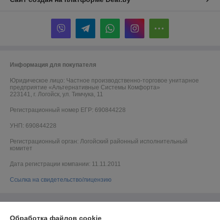
Информация для покупателя
Юридическое лицо:
Частное производственно-торговое унитарное
предприятие «Альтернативные Системы Комфорта»
223141, г. Логойск, ул. Тимчука, 11
Регистрационный номер ЕГР: 690844228
УНП: 690844228
Регистрационный орган: Логойский районный исполнительный
комитет
Дата регистрации компании: 11.11.2011
Ссылка на свидетельство/лицензию
Обработка файлов cookie