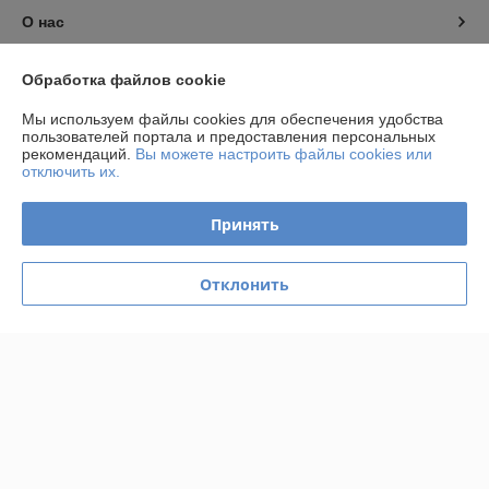
О нас
Контакты
Обработка файлов cookie
Мы используем файлы cookies для обеспечения удобства
Доставка и оплата
пользователей портала и предоставления персональных
рекомендаций.
Вы можете настроить файлы cookies или
отключить их.
График работы
Принять
Полная версия сайта
Политика обработки cookies
Отклонить
Сайт создан на платформе Deal.by
Информация для покупателя