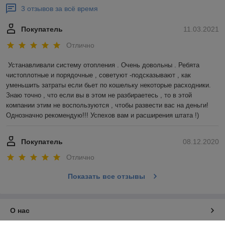
3 отзывов за всё время
Покупатель
11.03.2021
Отлично
Устанавливали систему отопления . Очень довольны . Ребята 
чистоплотные и порядочные , советуют -подсказывают , как 
уменьшить затраты если бьет по кошельку некоторые расходники. 
Знаю точно , что если вы в этом не разбираетесь , то в этой 
компании этим не воспользуются , чтобы развести вас на деньги! 
Однозначно рекомендую!!! Успехов вам и расширения штата !)
Покупатель
08.12.2020
Отлично
Показать все отзывы
О нас