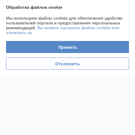
Контакты
Обработка файлов cookie
Мы используем файлы cookies для обеспечения удобства
Доставка и оплата
пользователей портала и предоставления персональных
рекомендаций.
Вы можете настроить файлы cookies или
отключить их.
График работы
Принять
Полная версия сайта
Политика обработки cookies
Отклонить
Сайт создан на платформе Deal.by
Информация для покупателя
Юридическое лицо:
Частное производственно-торговое унитарное
предприятие «Альтернативные Системы Комфорта»
223141, г. Логойск, ул. Тимчука, 11