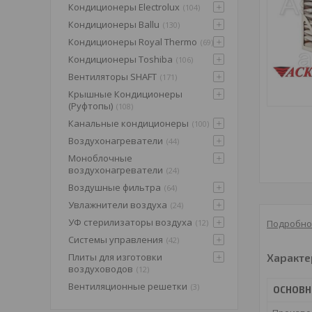
Кондиционеры Electrolux
104
Кондиционеры Ballu
130
Кондиционеры Royal Thermo
69
Кондиционеры Toshiba
106
Вентиляторы SHAFT
171
Крышные Кондиционеры
(Pуфтопы)
108
Канальные кондиционеры
100
Воздухонагреватели
44
Моноблочные
воздухонагреватели
24
Воздушные фильтра
64
Увлажнители воздуха
24
УФ стерилизаторы воздуха
12
Подробно
Системы управления
42
Плиты для изготовки
Характе
воздуховодов
12
Вентиляционные решетки
3
ОСНОВ