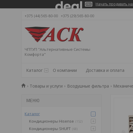
Начать продавать на
+375 (44) 565-80-00
+375 (29) 565-80-00
ЧПТУП "Альтернативные Системы
Комфорта"
Каталог
О компании
Доставка и оплата
Товары и услуги
Воздушные фильтра
Механиче
Каталог
Кондиционеры Hisense
152
Кондиционеры SHUFT
68