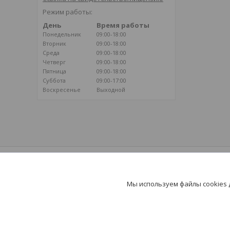
Режим работы:
День
Время работы
Понедельник
09:00-18:00
Вторник
09:00-18:00
Среда
09:00-18:00
Четверг
09:00-18:00
Пятница
09:00-18:00
Суббота
09:00-17:00
Воскресенье
Выходной
ВОЗДУШНОЕ ОТОПЛЕНИЕ
Климатические системы на базе
воздушного отопления - путь к здоровью и
Мы используем файлы cookies
долголетию!