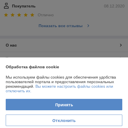
Покупатель
08.12.2020
Отлично
Показать все отзывы
О нас
Контакты
Обработка файлов cookie
Доставка и оплата
Мы используем файлы cookies для обеспечения удобства
пользователей портала и предоставления персональных
График работы
рекомендаций.
Вы можете настроить файлы cookies или
отключить их.
Полная версия сайта
Принять
Политика обработки cookies
Отклонить
Сайт создан на платформе Deal.by