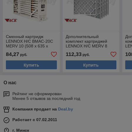
Сменный картридж
Дополнительный
До
LENNOX H/C BMAC-20C
комплект картриджей
ком
MERV 10 (508 x 635 x
LENNOX H/C MERV 8
LE
127)
FILTER PLEATED (635 x
FIL
84,27
112,33
10
руб.
руб.
635 x 25)
635
Купить
Купить
О нас
Рейтинг не сформирован
Менее 5 отзывов за последний год
Компания продает на
Deal.by
Работает с 07.02.2011
г. Минск