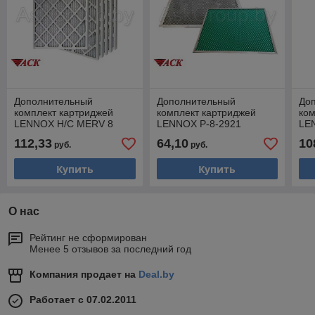
Дополнительный
Дополнительный
До
комплект картриджей
комплект картриджей
ком
LENNOX H/C MERV 8
LENNOX P-8-2921
LE
FILTER PLEATED (635 x
FILTER-AIR (406 x 508 x
FIL
112,33
64,10
10
руб.
руб.
635 x 25)
25) многоразовый
635
Купить
Купить
О нас
Рейтинг не сформирован
Менее 5 отзывов за последний год
Компания продает на
Deal.by
Работает с 07.02.2011