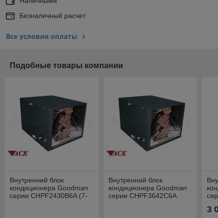
Наличными
Безналичный расчет
Все условия оплаты
Подобные товары компании
Внутренний блок
Внутренний блок
Вну
кондиционера Goodman
кондиционера Goodman
ко
серии CHPF2430B6A (7-
серии CHPF3642C6A
се
8,8 кВт)
(10.5-12.3 кВт)
(10
3 