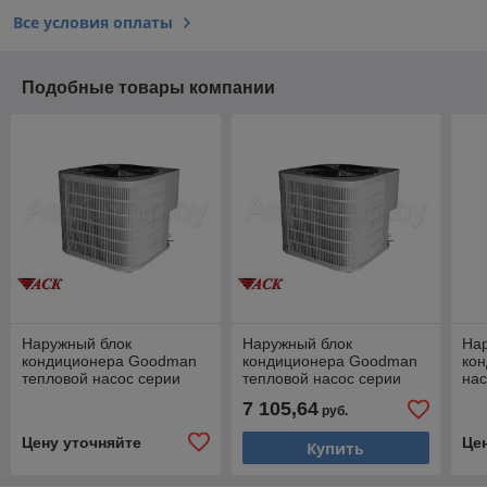
Все условия оплаты
Подобные товары компании
Наружный блок
Наружный блок
На
кондиционера Goodman
кондиционера Goodman
кон
тепловой насос серии
тепловой насос серии
нас
CPKF61-5 (17,6 кВт)
CPKF36-2 (10,5 кВт)
38E
7 105,64
руб.
Тепло-Холод
Тепло-Холод
Цену уточняйте
Це
Купить