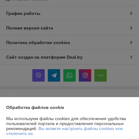
График работы
Полная версия сайта
Политика обработки cookies
Сайт создан на платформе Deal.by
Информация для покупателя
Обработка файлов cookie
Юридическое лицо:
Частное производственно-торговое унитарное
предприятие «Альтернативные Системы Комфорта»
223141, г. Логойск, ул. Тимчука, 11
Мы используем файлы cookies для обеспечения удобства
пользователей портала и предоставления персональных
Регистрационный номер ЕГР: 690844228
рекомендаций.
Вы можете настроить файлы cookies или
отключить их.
УНП: 690844228