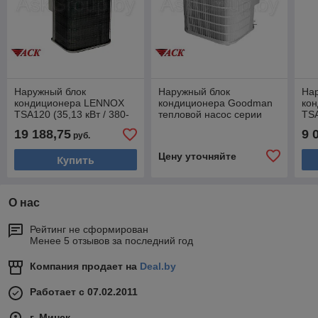
Наружный блок
Наружный блок
На
кондиционера LENNOX
кондиционера Goodman
ко
TSA120 (35,13 кВт / 380-
тепловой насос серии
TSA
3) / Холод (ККБ)
CPKF42-5 (12,25 кВт)
/ Х
19 188,75
9 
руб.
Тепло-Холод
Цену уточняйте
Купить
О нас
Рейтинг не сформирован
Менее 5 отзывов за последний год
Компания продает на
Deal.by
Работает с 07.02.2011
г. Минск