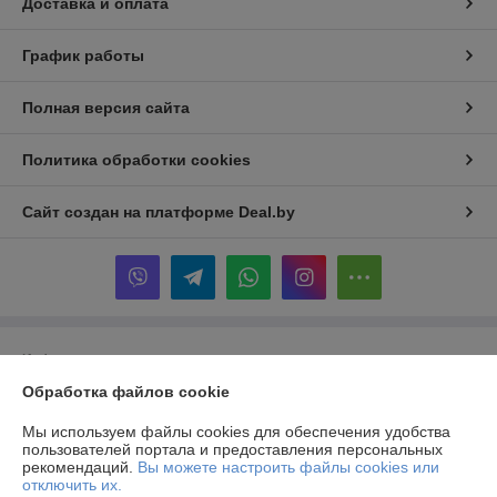
Доставка и оплата
График работы
Полная версия сайта
Политика обработки cookies
Сайт создан на платформе Deal.by
Информация для покупателя
Обработка файлов cookie
Юридическое лицо:
Частное производственно-торговое унитарное
предприятие «Альтернативные Системы Комфорта»
223141, г. Логойск, ул. Тимчука, 11
Мы используем файлы cookies для обеспечения удобства
пользователей портала и предоставления персональных
Регистрационный номер ЕГР: 690844228
рекомендаций.
Вы можете настроить файлы cookies или
отключить их.