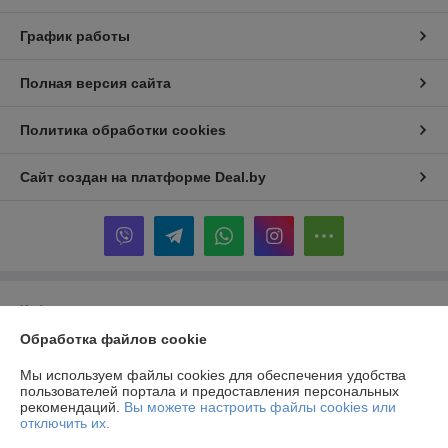
График работы
Полная версия сайта
Политика обработки cookies
Сайт создан на платформе Deal.by
Информация для покупателя
Обработка файлов cookie
Юридическое лицо:
Частное производственно-торговое унитарное
предприятие «Альтернативные Системы Комфорта»
223141, г. Логойск, ул. Тимчука, 11
Мы используем файлы cookies для обеспечения удобства
пользователей портала и предоставления персональных
Регистрационный номер ЕГР: 690844228
рекомендаций.
Вы можете настроить файлы cookies или
отключить их.
УНП: 690844228