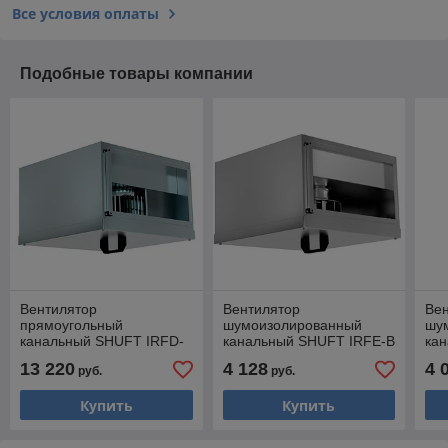
Все условия оплаты
Подобные товары компании
Вентилятор
Вентилятор
Ве
прямоугольный
шумоизолированный
шу
канальный SHUFT IRFD-
канальный SHUFT IRFE-B
ка
B 1000х500-4S VIM
EC 500x250
EC
13 220
4 128
4 
руб.
руб.
Купить
Купить