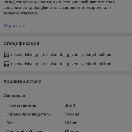
назад загнутыми лопатками и асинхронный двигателем с
внешним ротором. Двигатель защищен термореле или
термоконтактами.
Скрыть
Спецификация
rukovodstvo_po_ekspluatat__g_ventilyatsii_chast2.pdf
rukovodstvo_po_ekspluatat__g_ventilyatsii_chast1.pdf
Характеристики
Основные
Производитель
Shuft
Страна производитель
Россия
Вес
163 кг
Гарантийный срок
36 мес