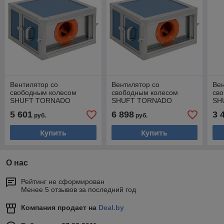
Вентилятор cо
Вентилятор cо
Вен
свободным колесом
свободным колесом
св
SHUFT TORNADO
SHUFT TORNADO
SH
800x500-SH-35-3.0-2
1000x500-SH-40-4.0-2
500
5 601
6 898
3 
руб.
руб.
Купить
Купить
О нас
Рейтинг не сформирован
Менее 5 отзывов за последний год
Компания продает на
Deal.by