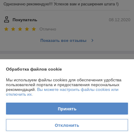
Однозначно рекомендую!!! Успехов вам и расширения штата !)
Покупатель
08.12.2020
Отлично
Показать все отзывы
О нас
Обработка файлов cookie
Контакты
Мы используем файлы cookies для обеспечения удобства
пользователей портала и предоставления персональных
Доставка и оплата
рекомендаций.
Вы можете настроить файлы cookies или
отключить их.
График работы
Принять
Полная версия сайта
Отклонить
Политика обработки cookies