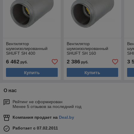
Вентилятор
Вентилятор
Ве
шумоизолированный
шумоизолированный
шу
SHUFT SH 400
SHUFT SH 160
SH
6 462
2 386
3 
руб.
руб.
Купить
Купить
О нас
Рейтинг не сформирован
Менее 5 отзывов за последний год
Компания продает на
Deal.by
Работает с 07.02.2011