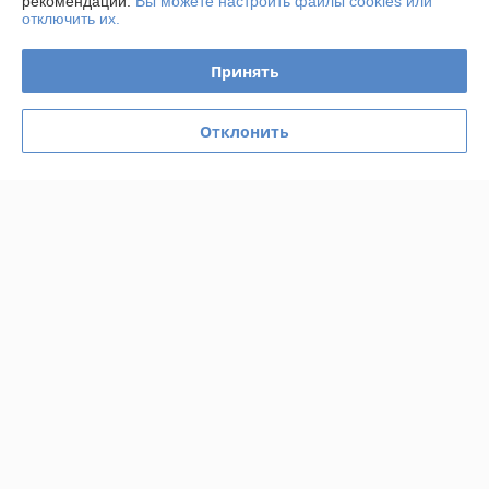
рекомендаций.
Вы можете настроить файлы cookies или
отключить их.
Покупатель
08.12.2020
Принять
Отлично
Показать все отзывы
Отклонить
О нас
Контакты
Доставка и оплата
График работы
Полная версия сайта
Политика обработки cookies