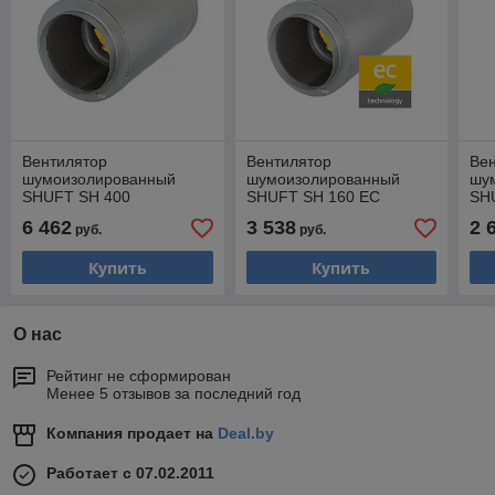
Вентилятор
Вентилятор
Ве
шумоизолированный
шумоизолированный
шу
SHUFT SH 400
SHUFT SH 160 EC
SH
6 462
3 538
2 
руб.
руб.
Купить
Купить
О нас
Рейтинг не сформирован
Менее 5 отзывов за последний год
Компания продает на
Deal.by
Работает с 07.02.2011