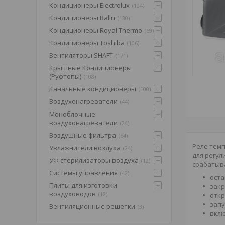
Кондиционеры Electrolux
104
Кондиционеры Ballu
130
Кондиционеры Royal Thermo
69
Кондиционеры Toshiba
106
Вентиляторы SHAFT
171
Крышные Кондиционеры
(Pуфтопы)
108
Канальные кондиционеры
100
Воздухонагреватели
44
Моноблочные
воздухонагреватели
24
Воздушные фильтра
64
Реле темп
Увлажнители воздуха
24
для регул
УФ стерилизаторы воздуха
12
срабатыва
Системы управления
42
оста
Плиты для изготовки
закр
воздуховодов
12
откр
запу
Вентиляционные решетки
3
вклю