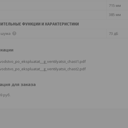
715 мм
385 мм
ИТЕЛЬНЫЕ ФУНКЦИИ И ХАРАКТЕРИСТИКИ
 шума
73 дБ
икации
vodstvo_po_ekspluatat__g_ventilyatsii_chast1.pdf
vodstvo_po_ekspluatat__g_ventilyatsii_chast2.pdf
ция для заказа
69
руб.