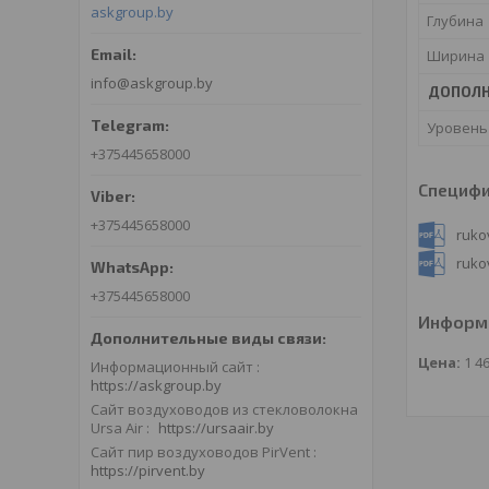
askgroup.by
Глубина
Ширина
info@askgroup.by
ДОПОЛН
Уровень
+375445658000
Специф
+375445658000
ruko
ruko
+375445658000
Информа
Цена:
1 4
Информационный сайт
https://askgroup.by
Сайт воздуховодов из стекловолокна
Ursa Air
https://ursaair.by
Сайт пир воздуховодов PirVent
https://pirvent.by