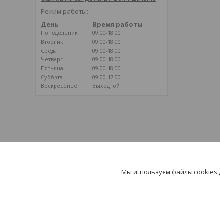
Режим работы:
День
Время работы
Понедельник
09:00-18:00
Вторник
09:00-18:00
Среда
09:00-18:00
Четверг
09:00-18:00
Пятница
09:00-18:00
Суббота
09:00-17:00
Воскресенье
Выходной
ВОЗДУШНОЕ ОТОПЛЕНИЕ
Климатические системы на базе
Мы используем файлы cookies
воздушного отопления - путь к здоровью и
долголетию!