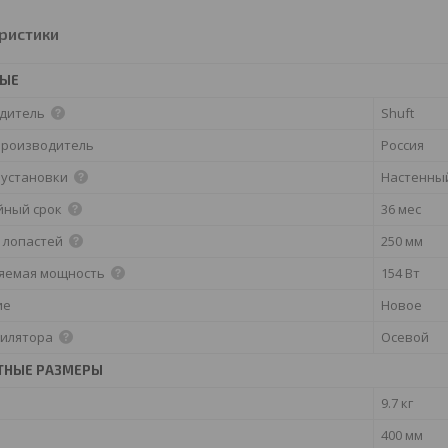
ристики
НЫЕ
дитель
Shuft
производитель
Россия
 установки
Настенны
йный срок
36 мес
 лопастей
250 мм
яемая мощность
154 Вт
ие
Новое
тилятора
Осевой
ТНЫЕ РАЗМЕРЫ
9.7 кг
400 мм