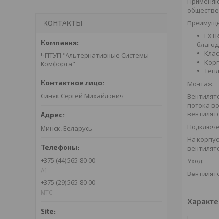
Применяю
обществе
Преимуще
КОНТАКТЫ
EXTR
благод
Клас
ЧПТУП "Альтернативные Системы
Корп
Комфорта"
Тепл
Монтаж:
Синяк Сергей Михайлович
Вентилято
потока во
вентилят
Подключе
Минск, Беларусь
На корпус
вентилято
+375 (44) 565-80-00
Уход:
A1
Вентилято
+375 (29) 565-80-00
МТС
Характе