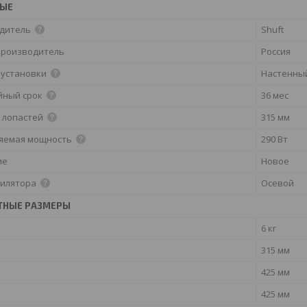
НЫЕ
дитель
Shuft
производитель
Россия
 установки
Настенны
йный срок
36 мес
 лопастей
315 мм
яемая мощность
290 Вт
ие
Новое
тилятора
Осевой
ТНЫЕ РАЗМЕРЫ
6 кг
315 мм
425 мм
425 мм