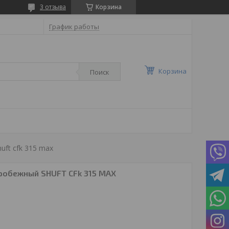
3 отзыва
Корзина
График работы
Корзина
Поиск
ft cfk 315 max
робежный SHUFT CFk 315 MAX