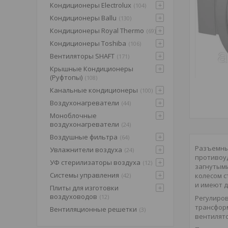
Кондиционеры Electrolux
104
Кондиционеры Ballu
130
Кондиционеры Royal Thermo
69
Кондиционеры Toshiba
106
Вентиляторы SHAFT
171
Крышные Кондиционеры
(Pуфтопы)
108
Канальные кондиционеры
100
Воздухонагреватели
44
Моноблочные
воздухонагреватели
24
Воздушные фильтра
64
Разъемны
Увлажнители воздуха
24
противоу
УФ стерилизаторы воздуха
12
загнутыми
Системы управления
колесом с
42
и имеют д
Плиты для изготовки
воздуховодов
12
Регулиров
трансформ
Вентиляционные решетки
3
вентилято