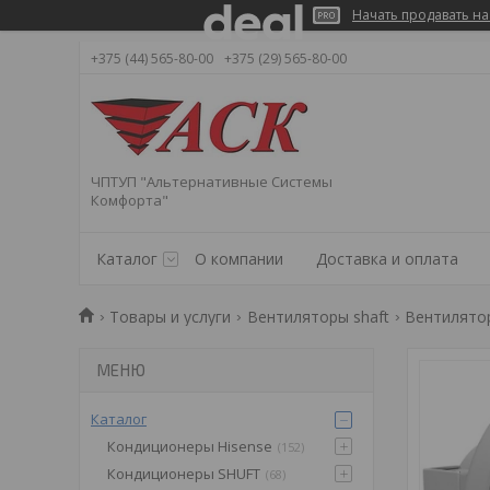
Начать продавать на
+375 (44) 565-80-00
+375 (29) 565-80-00
ЧПТУП "Альтернативные Системы
Комфорта"
Каталог
О компании
Доставка и оплата
Товары и услуги
Вентиляторы shaft
Вентилято
Каталог
Кондиционеры Hisense
152
Кондиционеры SHUFT
68