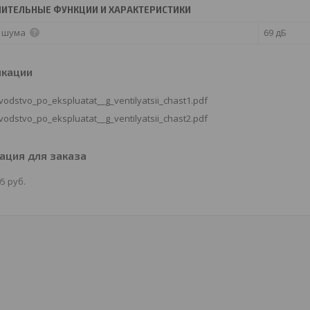
ИТЕЛЬНЫЕ ФУНКЦИИ И ХАРАКТЕРИСТИКИ
 шума
69 дБ
икации
vodstvo_po_ekspluatat__g_ventilyatsii_chast1.pdf
vodstvo_po_ekspluatat__g_ventilyatsii_chast2.pdf
ция для заказа
05
руб.