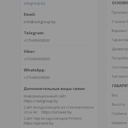
ОСНОВ
askgroup.by
Произво
Страна 
info@askgroup.by
Вариант
Гаранти
+375445658000
Диаметр
Потребл
+375445658000
Состоян
Тип вен
+375445658000
ГАБАРИ
Вес
Информационный сайт
https://askgroup.by
Высота
Сайт воздуховодов из стекловолокна
Ursa Air
https://ursaair.by
Глубина
Сайт пир воздуховодов PirVent
Ширина
https://pirvent.by