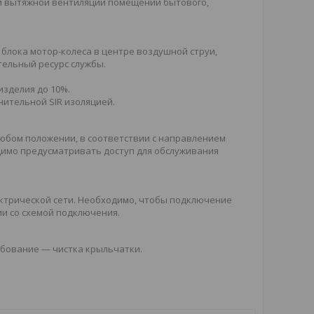
 и вытяжной вентиляции помещений бытового,
блока мотор-колеса в центре воздушной струи,
тельный ресурс службы.
изделия до 10%.
ительной SIR изоляцией.
юбом положении, в соответствии с направлением
одимо предусматривать доступ для обслуживания
ектрической сети. Необходимо, чтобы подключение
и со схемой подключения.
ебование — чистка крыльчатки.