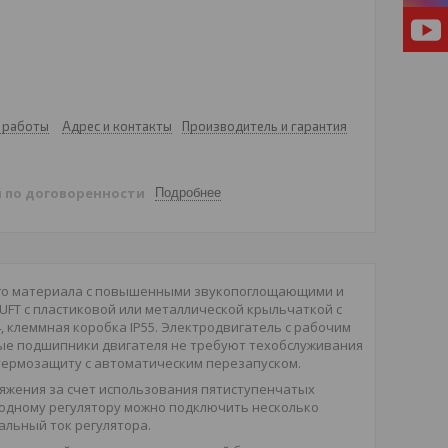
 работы
Адрес и контакты
Производитель и гарантия
й
по договоренности
Подробнее
ого материала с повышенными звукопоглощающими и
FT с пластиковой или металлической крыльчаткой с
, клеммная коробка IP55. Электродвигатель с рабочим
вые подшипники двигателя не требуют техобслуживания
термозащиту с автоматическим перезапуском.
яжения за счет использования пятиступенчатых
 одному регулятору можно подключить несколько
альный ток регулятора.