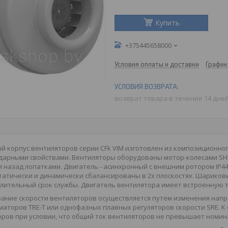
Купить
+375445658000
Условия оплаты и доставки
График
возврат товара в течение 14 дне
й корпус вентиляторов серии CFk VIM изготовлен из композиционн
дарными свойствами. Вентиляторы оборудованы мотор-колесами SHU
 назад лопатками. Двигатель - асинхронный с внешним ротором IP44
татически и динамически сбалансированы в 2х плоскостях. Шарико
лительный срок службы. Двигатель вентилятора имеет встроенную 
ание скорости вентиляторов осуществляется путем изменения напр
аторов TRE-T или однофазных плавных регуляторов скорости SRE. К
ров при условии, что общий ток вентиляторов не превышает номин