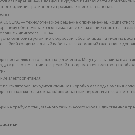
тся для перемещения воздуха в круглых каналах систем приточной
нного, административного и промышленного назначения.
ства:
A COOLING — технологическое решение с применением компактного 
аря чему обеспечивается оптимальное охлаждение двигателя и дли
с защиты двигателя — IP 44.
ус из композита устойчив к коррозии, обеспечивает снижение веса 
остойкий соединительный кабель не содержащий галогенов с дополн
ры поставляются готовые подключению. Могут устанавливаться в л
здуха (в соответствии со стрелкой на корпусе вентилятора). Необх
ора.
ние электропитания:
е вентиляторов находится клеммная коробка для подключения к эл
ров выполнял только квалифицированный персонал и в соответстви
ры не требуют специального технического ухода. Единственное тр
ристики