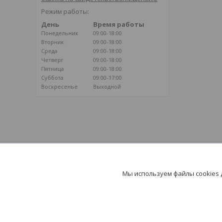
Режим работы:
День
Время работы
Понедельник
09:00-18:00
Вторник
09:00-18:00
Среда
09:00-18:00
Четверг
09:00-18:00
Пятница
09:00-18:00
Суббота
09:00-17:00
Воскресенье
Выходной
ВОЗДУШНОЕ ОТОПЛЕНИЕ
Климатические системы на базе
Мы используем файлы cookies
воздушного отопления - путь к здоровью и
долголетию!