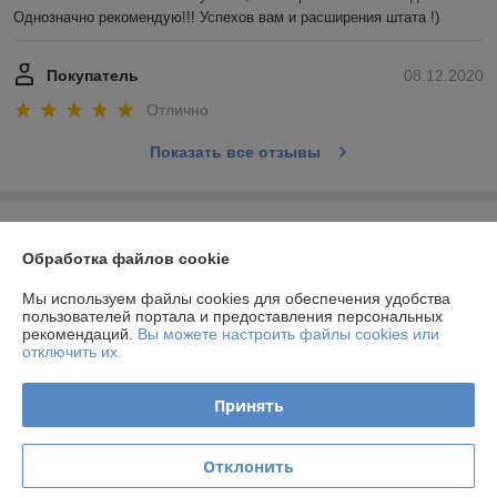
Однозначно рекомендую!!! Успехов вам и расширения штата !)
Покупатель
08.12.2020
Отлично
Показать все отзывы
О нас
Обработка файлов cookie
Контакты
Мы используем файлы cookies для обеспечения удобства
пользователей портала и предоставления персональных
Доставка и оплата
рекомендаций.
Вы можете настроить файлы cookies или
отключить их.
График работы
Принять
Полная версия сайта
Отклонить
Политика обработки cookies