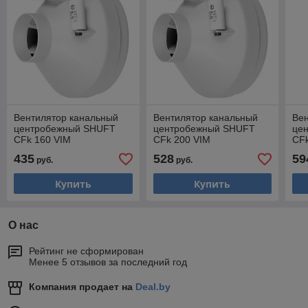
Вентилятор канальный
Вентилятор канальный
Ве
центробежный SHUFT
центробежный SHUFT
це
CFk 160 VIM
CFk 200 VIM
CFk
435
528
59
руб.
руб.
Купить
Купить
О нас
Рейтинг не сформирован
Менее 5 отзывов за последний год
Компания продает на
Deal.by