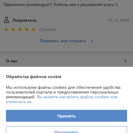
Однозначно рекомендую!!! Успехов вам и расширения штата !)
Покупатель
08.12.2020
Отлично
Показать все отзывы
О нас
Контакты
Обработка файлов cookie
Мы используем файлы cookies для обеспечения удобства
Доставка и оплата
пользователей портала и предоставления персональных
рекомендаций.
Вы можете настроить файлы cookies или
отключить их.
График работы
Принять
Полная версия сайта
Политика обработки cookies
Отклонить