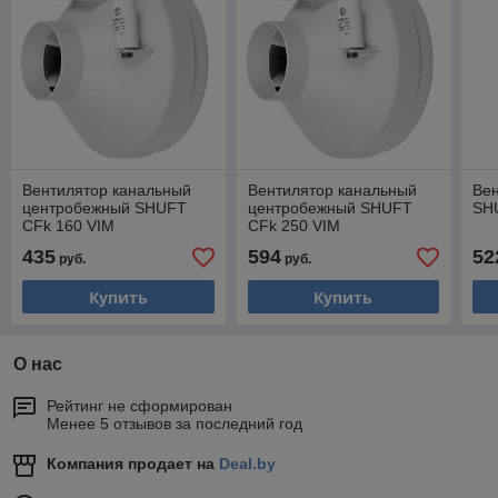
Вентилятор канальный
Вентилятор канальный
Ве
центробежный SHUFT
центробежный SHUFT
SH
CFk 160 VIM
CFk 250 VIM
435
594
52
руб.
руб.
Купить
Купить
О нас
Рейтинг не сформирован
Менее 5 отзывов за последний год
Компания продает на
Deal.by