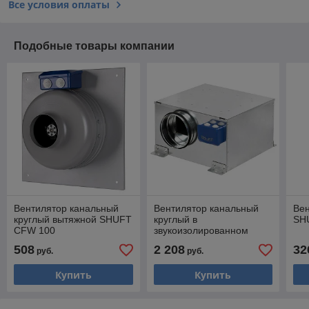
Все условия оплаты
Подобные товары компании
Вентилятор канальный
Вентилятор канальный
Ве
круглый вытяжной SHUFT
круглый в
SH
CFW 100
звукоизолированном
корпусе SHUFT ICFE 125
508
2 208
32
руб.
руб.
VIM
Купить
Купить