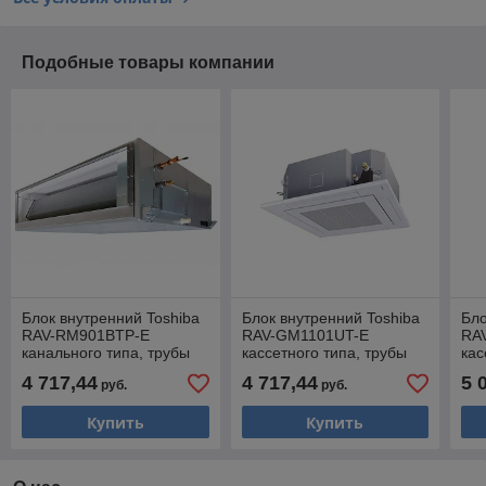
Подобные товары компании
Блок внутренний Toshiba
Блок внутренний Toshiba
Бло
RAV-RM901BTP-E
RAV-GM1101UT-E
RA
канального типа, трубы
кассетного типа, трубы
кас
3/8 + 5/8
3/8 + 5/8
3/8
4 717,44
4 717,44
5 
руб.
руб.
Купить
Купить