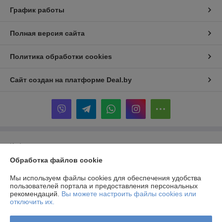
График работы
Полная версия сайта
Политика обработки cookies
Сайт создан на платформе Deal.by
Информация для покупателя
Обработка файлов cookie
Юридическое лицо:
Частное производственно-торговое унитарное
предприятие «Альтернативные Системы Комфорта»
223141, г. Логойск, ул. Тимчука, 11
Мы используем файлы cookies для обеспечения удобства
пользователей портала и предоставления персональных
Регистрационный номер ЕГР: 690844228
рекомендаций.
Вы можете настроить файлы cookies или
отключить их.
УНП: 690844228