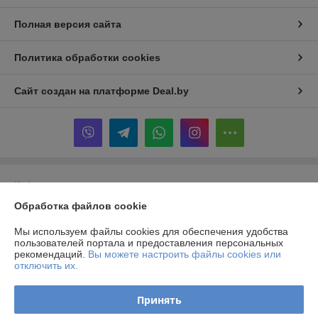
Полная версия сайта
Политика обработки cookies
Сайт создан на платформе Deal.by
Информация для покупателя
Обработка файлов cookie
Юридическое лицо:
Частное производственно-торговое унитарное
предприятие «Альтернативные Системы Комфорта»
223141, г. Логойск, ул. Тимчука, 11
Мы используем файлы cookies для обеспечения удобства
пользователей портала и предоставления персональных
Регистрационный номер ЕГР: 690844228
рекомендаций.
Вы можете настроить файлы cookies или
отключить их.
УНП: 690844228
Регистрационный орган: Логойский районный исполнительный
Принять
комитет