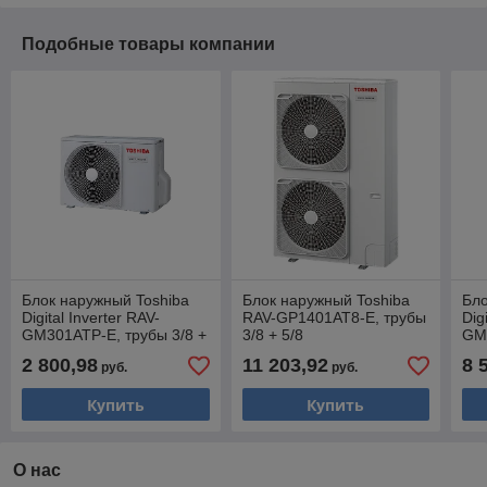
Подобные товары компании
Блок наружный Toshiba
Блок наружный Toshiba
Бло
Digital Inverter RAV-
RAV-GP1401AT8-E, трубы
Dig
GM301ATP-E, трубы 3/8 +
3/8 + 5/8
GM1
5/8
+ 5
2 800,98
11 203,92
8 
руб.
руб.
Купить
Купить
О нас