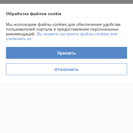
Контакты
Обработка файлов cookie
Мы используем файлы cookies для обеспечения удобства
Доставка и оплата
пользователей портала и предоставления персональных
рекомендаций.
Вы можете настроить файлы cookies или
отключить их.
График работы
Принять
Полная версия сайта
Политика обработки cookies
Отклонить
Сайт создан на платформе Deal.by
Информация для покупателя
Юридическое лицо:
Частное производственно-торговое унитарное