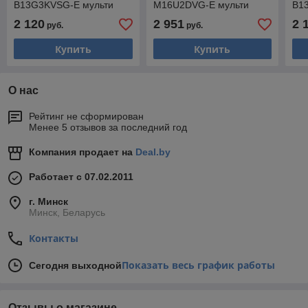
B13G3KVSG-E мульти
M16U2DVG-E мульти
B1
сплит-системы, трубы 1/4
сплит-системы, трубы 1/4
спл
2 120
2 951
2 
руб.
руб.
+ 3/8
+ 3/8
+ 3
Купить
Купить
О нас
Рейтинг не сформирован
Менее 5 отзывов за последний год
Компания продает на
Deal.by
Работает с 07.02.2011
г. Минск
Минск, Беларусь
Контакты
Показать весь график работы
Сегодня выходной
Отзывы о магазине