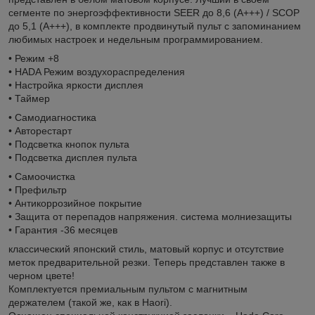
сегменте по энергоэффективности SEER до 8,6 (А+++) / SCOP
до 5,1 (А+++), в комплекте продвинутый пульт с запоминанием
любимых настроек и недельным программированием.
• Режим +8
• HADA Режим воздухораспределения
• Настройка яркости дисплея
• Таймер
• Самодиагностика
• Авторестарт
• Подсветка кнопок пульта
• Подсветка дисплея пульта
• Самоочистка
• Префильтр
• Антикоррозийное покрытие
• Защита от перепадов напряжения. система молниезащиты
• Гарантия -36 месяцев
классический японский стиль, матовый корпус и отсутствие
меток предварительной резки. Теперь представлен также в
черном цвете!
Комплектуется премиальным пультом с магнитным
держателем (такой же, как в Haori).