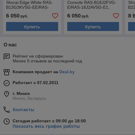
Shorai Edge White RAS-
Console RAS-B18J2FVG-
Sho
B13G3KVSG-EE/RAS-
E/RAS-18J2AVSG-E1,
B2
13J2AVSG-E1, трубы 1/4
трубы 1/4 + 1/2
22J
6 050
6 050
8 
руб.
руб.
+ 3/8
+ 1
Купить
Купить
О нас
Рейтинг не сформирован
Менее 5 отзывов за последний год
Компания продает на
Deal.by
Работает с 07.02.2011
г. Минск
Минск, Беларусь
Контакты
Сегодня работает с 09:00 до 18:00
Показать весь график работы