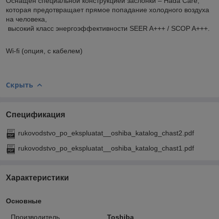
Оснащен специальной конструкцией заслонки – Hada Care,
которая предотвращает прямое попадание холодного воздуха
на человека,
высокий класс энергоэффективности SEER A+++ / SCOP A+++.
Wi-fi (опция, с кабелем)
Скрыть
Спецификация
rukovodstvo_po_ekspluatat__oshiba_katalog_chast2.pdf
rukovodstvo_po_ekspluatat__oshiba_katalog_chast1.pdf
Характеристики
Основные
Производитель
Toshiba