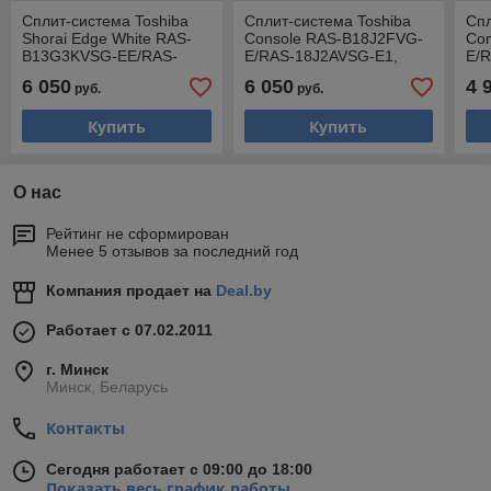
Сплит-система Toshiba
Сплит-система Toshiba
Спл
Shorai Edge White RAS-
Console RAS-B18J2FVG-
Co
B13G3KVSG-EE/RAS-
E/RAS-18J2AVSG-E1,
E/
13J2AVSG-E1, трубы 1/4
трубы 1/4 + 1/2
тру
6 050
6 050
4 
руб.
руб.
+ 3/8
Купить
Купить
О нас
Рейтинг не сформирован
Менее 5 отзывов за последний год
Компания продает на
Deal.by
Работает с 07.02.2011
г. Минск
Минск, Беларусь
Контакты
Сегодня работает с 09:00 до 18:00
Показать весь график работы