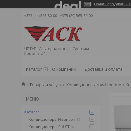
Начать продавать на
+375 (44) 565-80-00
+375 (29) 565-80-00
ЧПТУП "Альтернативные Системы
Комфорта"
Каталог
О компании
Доставка и оплата
Товары и услуги
Кондиционеры royal thermo
Ко
Каталог
Кондиционеры Hisense
152
Кондиционеры SHUFT
68