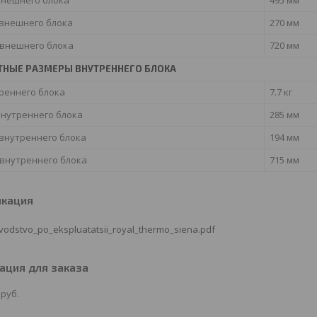
 внешнего блока
270 мм
внешнего блока
720 мм
ТНЫЕ РАЗМЕРЫ ВНУТРЕННЕГО БЛОКА
реннего блока
7.7 кг
внутреннего блока
285 мм
 внутреннего блока
194 мм
внутреннего блока
715 мм
икация
vodstvo_po_ekspluatatsii_royal_thermo_siena.pdf
ция для заказа
0
руб.