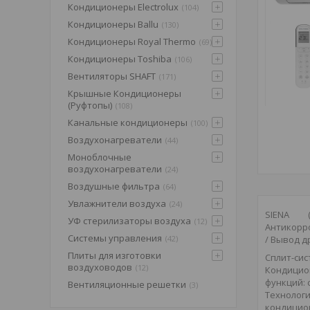
Кондиционеры Electrolux
104
Кондиционеры Ballu
130
Кондиционеры Royal Thermo
69
Кондиционеры Toshiba
106
Вентиляторы SHAFT
171
Крышные Кондиционеры
(Pуфтопы)
108
Канальные кондиционеры
100
Воздухонагреватели
44
Моноблочные
воздухонагреватели
24
Воздушные фильтра
64
Увлажнители воздуха
24
SIENA (
УФ стерилизаторы воздуха
12
Антикорро
Системы управления
/ Вывод д
42
Плиты для изготовки
Сплит-сис
воздуховодов
12
Кондицио
функций: 
Вентиляционные решетки
3
Технолог
кондицио