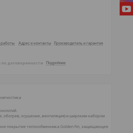
 работы
Адрес и контакты
Производитель и гарантия
й
по договоренности
Подробнее
диагностика
хнологий.
 обогрев, осушение, вентиляция) и широким набором
йное покрытие теплообменника Golden Fin, защищающее