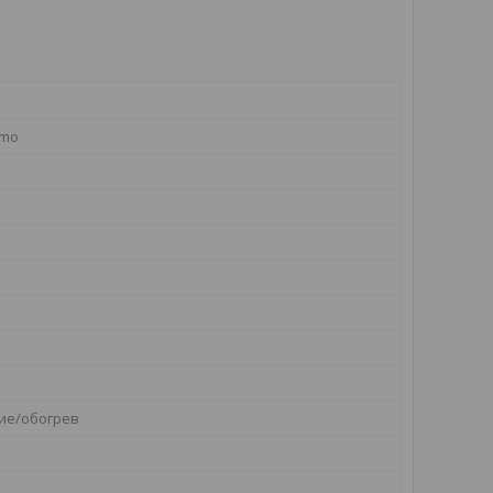
rmo
ие/обогрев