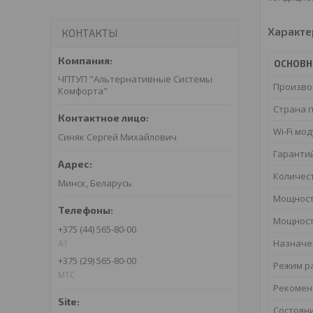
Характе
КОНТАКТЫ
ОСНОВ
ЧПТУП "Альтернативные Системы
Произво
Комфорта"
Страна 
Wi-Fi мо
Синяк Сергей Михайлович
Гаранти
Количес
Минск, Беларусь
Мощност
Мощност
+375 (44) 565-80-00
Назначе
A1
+375 (29) 565-80-00
Режим р
МТС
Рекомен
Состоян