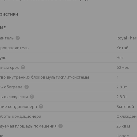
ристики
НЫЕ
дитель
Royal The
производитель
Китай
дуль
Нет
йный срок
60 мес
тво внутренних блоков мультисплит-системы
1
ь обогрева
2.8 Вт
ь охлаждения
2.8 Вт
ние кондиционера
Бытовой
аботы кондиционера
Охлажден
дуемая площадь помещения
25 кв.м
ие
Новое