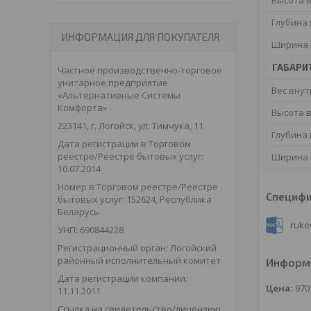
Глубина
ИНФОРМАЦИЯ ДЛЯ ПОКУПАТЕЛЯ
Ширина 
ГАБАРИ
Частное производственно-торговое
унитарное предприятие
Вес внут
«Альтернативные Системы
Комфорта»
Высота 
223141, г. Логойск, ул. Тимчука, 11
Глубина
Дата регистрации в Торговом
реестре/Реестре бытовых услуг:
Ширина 
10.07.2014
Номер в Торговом реестре/Реестре
Специф
бытовых услуг: 152624, Республика
Беларусь
ruko
УНП: 690844228
Регистрационный орган: Логойский
районный исполнительный комитет
Информа
Дата регистрации компании:
Цена:
97
11.11.2011
Ссылка на свидетельство/лицензию