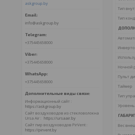
askgroup.by
Тип вну
Тип кон
info@askgroup.by
ДОПОЛН
Автомат
+375445658000
Инверт
Использ
+375445658000
Ночной 
Пульт д
+375445658000
Таймер
Тип упр
Информационный сайт
Уровень
https://askgroup.by
Сайт воздуховодов из стекловолокна
ГАБАРИ
Ursa Air
https://ursaair.by
Сайт пир воздуховодов PirVent
Вес вне
https://pirvent.by
Высота 