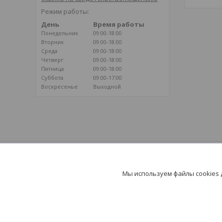
Режим работы:
День
Время работы
Понедельник
09:00-18:00
Вторник
09:00-18:00
Среда
09:00-18:00
Четверг
09:00-18:00
Пятница
09:00-18:00
Суббота
09:00-17:00
Воскресенье
Выходной
ВОЗДУШНОЕ ОТОПЛЕНИЕ
Климатические системы на базе
Мы используем файлы cookies
воздушного отопления - путь к здоровью и
долголетию!