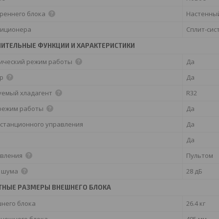
треннего блока
Настенны
диционера
Сплит-сис
ИТЕЛЬНЫЕ ФУНКЦИИ И ХАРАКТЕРИСТИКИ
ический режим работы
Да
ор
Да
уемый хладагент
R32
режим работы
Да
истанционного управления
Да
Да
авления
Пультом
 шума
28 дБ
ТНЫЕ РАЗМЕРЫ ВНЕШНЕГО БЛОКА
шнего блока
26.4 кг
внешнего блока
495 мм