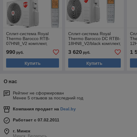
Сплит-система Royal
Сплит-система Royal
Спл
Thermo Barocco RTB-
Thermo Barocco DC RTBI-
The
07HN8_V2 комплект,
18HN8_V2/black комплект,
12H
трубы 1/4 + 3/8
трубы 1/4 + 3/8
тру
990
3 620
1 
руб.
руб.
Купить
Купить
О нас
Рейтинг не сформирован
Менее 5 отзывов за последний год
Компания продает на
Deal.by
Работает с 07.02.2011
г. Минск
Минск, Беларусь