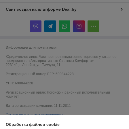
Сайт создан на платформе Deal.by
Информация для покупателя
Юридическое лицо:
Частное производственно-торговое унитарное
предприятие «Альтернативные Системы Комфорта»
223141, г. Логойск, ул. Тимчука, 11
Регистрационный номер ЕГР: 690844228
УНП: 690844228
Регистрационный орган: Логойский районный исполнительный
комитет
Дата регистрации компании: 11.11.2011
Ссылка на свидетельство/лицензию
Обработка файлов cookie