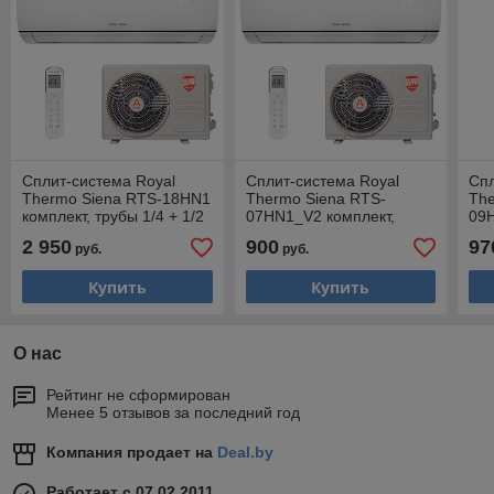
Сплит-система Royal
Сплит-система Royal
Спл
Thermo Siena RTS-18HN1
Thermo Siena RTS-
The
комплект, трубы 1/4 + 1/2
07HN1_V2 комплект,
09H
трубы 1/4 + 3/8
тру
2 950
900
97
руб.
руб.
Купить
Купить
О нас
Рейтинг не сформирован
Менее 5 отзывов за последний год
Компания продает на
Deal.by
Работает с 07.02.2011