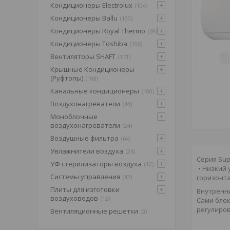
Кондиционеры Electrolux
104
Кондиционеры Ballu
130
Кондиционеры Royal Thermo
69
Кондиционеры Toshiba
106
Вентиляторы SHAFT
171
Крышные Кондиционеры
(Pуфтопы)
108
Канальные кондиционеры
100
Воздухонагреватели
44
Моноблочные
воздухонагреватели
24
Воздушные фильтра
64
Увлажнители воздуха
24
Серия Sup
УФ стерилизаторы воздуха
12
• Низкий 
Системы управления
горизонта
42
Плиты для изготовки
Внутренни
воздуховодов
12
Сами блок
регулиров
Вентиляционные решетки
3