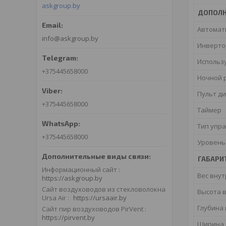
askgroup.by
ДОПОЛН
Автомат
info@askgroup.by
Инверт
Использ
+375445658000
Ночной 
Пульт д
+375445658000
Таймер
Тип упр
+375445658000
Уровень
ГАБАРИ
Информационный сайт
Вес внут
https://askgroup.by
Сайт воздуховодов из стекловолокна
Высота 
Ursa Air
https://ursaair.by
Глубина
Сайт пир воздуховодов PirVent
https://pirvent.by
Ширина 