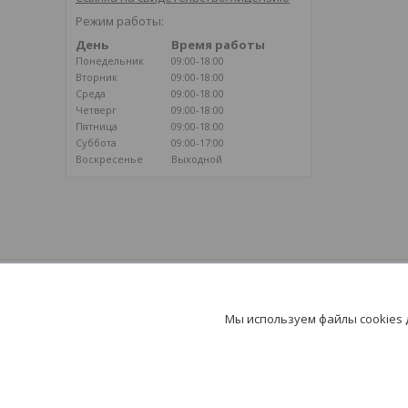
Режим работы:
День
Время работы
Понедельник
09:00-18:00
Вторник
09:00-18:00
Среда
09:00-18:00
Четверг
09:00-18:00
Пятница
09:00-18:00
Суббота
09:00-17:00
Воскресенье
Выходной
ВОЗДУШНОЕ ОТОПЛЕНИЕ
Климатические системы на базе
Мы используем файлы cookies
воздушного отопления - путь к здоровью и
долголетию!