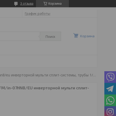
3 отзыва
Корзина
График работы
Корзина
Поиск
Блок внутренний ballu bsui-fm/in-07hn8/eu инверторной мульти сплит-системы, трубы 1/4 + 3/8
-FM/in-07HN8/EU инверторной мульти сплит-