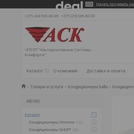
Начать продавать на
+375 (44) 565-80-00
+375 (29) 565-80-00
ЧПТУП "Альтернативные Системы
Комфорта"
Каталог
О компании
Доставка и оплата
Товары и услуги
Кондиционеры ballu
Кондицион
Каталог
Кондиционеры Hisense
152
Кондиционеры SHUFT
68