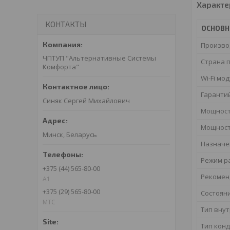
Характе
КОНТАКТЫ
ОСНОВ
Произво
ЧПТУП "Альтернативные Системы
Страна 
Комфорта"
Wi-Fi мо
Гаранти
Синяк Сергей Михайлович
Мощност
Мощност
Минск, Беларусь
Назначе
Режим р
+375 (44) 565-80-00
Рекомен
A1
+375 (29) 565-80-00
Состоян
МТС
Тип вну
Тип кон