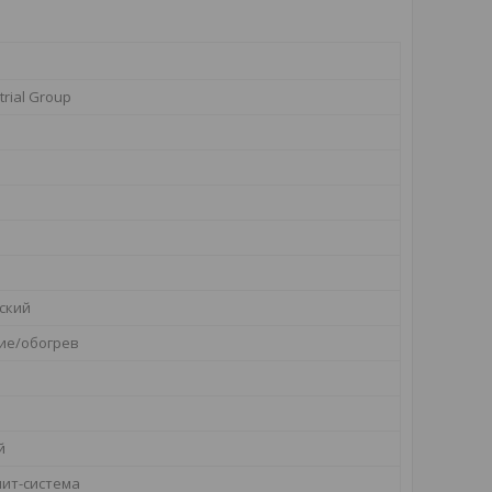
trial Group
ский
ие/обогрев
й
ит-система