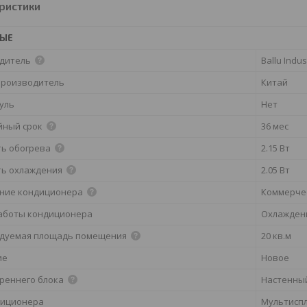
ристики
НЫЕ
дитель
Ballu Indus
производитель
Китай
дуль
Нет
йный срок
36 мес
ь обогрева
2.15 Вт
ь охлаждения
2.05 Вт
ние кондиционера
Коммерче
аботы кондиционера
Охлажден
дуемая площадь помещения
20 кв.м
ие
Новое
треннего блока
Настенны
диционера
Мультиспл