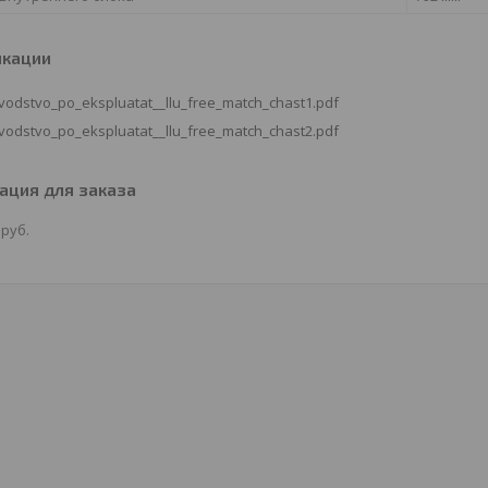
икации
vodstvo_po_ekspluatat__llu_free_match_chast1.pdf
vodstvo_po_ekspluatat__llu_free_match_chast2.pdf
ция для заказа
0
руб.