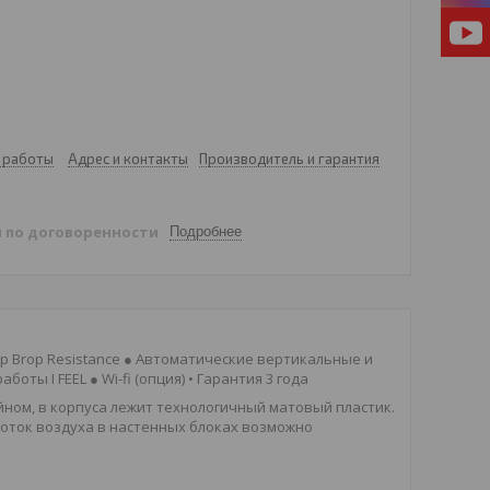
 работы
Адрес и контакты
Производитель и гарантия
й
по договоренности
Подробнее
mp Вrop Resistance ● Автоматические вертикальные и
ы I FEEL ● Wi-fi (опция) • Гарантия 3 года
йном, в корпуса лежит технологичный матовый пластик.
Поток воздуха в настенных блоках возможно