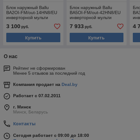
Блок наружный Ballu
Блок наружный Ballu
Бло
BA2OI-FM/out-14HN8/EU
BA5OI-FM/out-42HN8/EU
BA
инверторной мульти
инверторной мульти
инв
сплит-системы, трубы 1/4
сплит-системы, трубы 1/4
спл
3 100
7 933
4 
руб.
руб.
+ 3/8
+ 3/8
+ 3
Купить
Купить
О нас
Рейтинг не сформирован
Менее 5 отзывов за последний год
Компания продает на
Deal.by
Работает с 07.02.2011
г. Минск
Минск, Беларусь
Контакты
Сегодня работает с 09:00 до 18:00