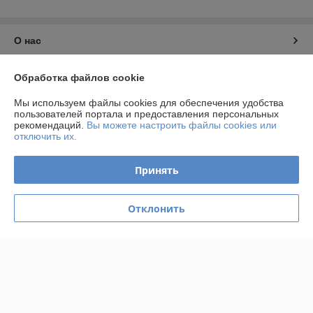
О нас
Контакты
Обработка файлов cookie
Мы используем файлы cookies для обеспечения удобства
Доставка и оплата
пользователей портала и предоставления персональных
рекомендаций.
Вы можете настроить файлы cookies или
отключить их.
График работы
Принять
Полная версия сайта
Политика обработки cookies
Отклонить
Сайт создан на платформе Deal.by