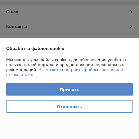
О нас
Контакты
Доставка и оплата
Обработка файлов cookie
График работы
Мы используем файлы cookies для обеспечения удобства
пользователей портала и предоставления персональных
рекомендаций.
Вы можете настроить файлы cookies или
Полная версия сайта
отключить их.
Политика обработки cookies
Принять
Сайт создан на платформе Deal.by
Отклонить