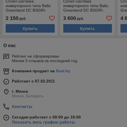
Сплит-система
Сплит-система
Сп
инверторного типа Ballu
инверторного типа Ballu
инв
Greenland DC BSGRI-
Greenland DC BSGRI-
Gre
12HN8_22Y комплект,
18HN8_22Y комплект,
24H
2 150
3 600
4 
руб.
руб.
трубы 1/4 + 3/8
трубы 1/4 + 3/8
тру
Купить
Купить
О нас
Рейтинг не сформирован
Менее 5 отзывов за последний год
Компания продает на
Deal.by
Работает с 07.02.2011
г. Минск
Минск, Беларусь
Контакты
Сегодня работает с 09:00 до 18:00
Показать весь график работы