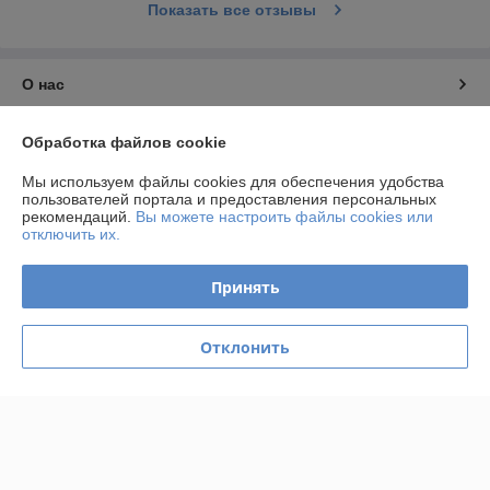
Показать все отзывы
О нас
Контакты
Обработка файлов cookie
Мы используем файлы cookies для обеспечения удобства
Доставка и оплата
пользователей портала и предоставления персональных
рекомендаций.
Вы можете настроить файлы cookies или
отключить их.
График работы
Принять
Полная версия сайта
Политика обработки cookies
Отклонить
Сайт создан на платформе Deal.by