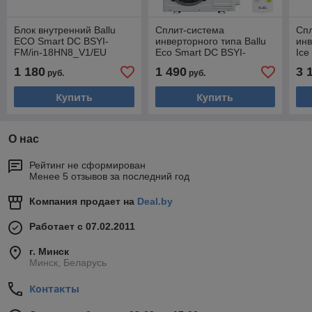
Блок внутренний Ballu
Сплит-система
Сп
ECO Smart DC BSYI-
инверторного типа Ballu
инв
FM/in-18HN8_V1/EU
Eco Smart DC BSYI-
Ice
инверторной мульти
10HN8_V4 комплект,
10H
1 180
1 490
3 
руб.
руб.
сплит-системы, трубы 1/4
трубы 1/4 + 3/8
тру
+ 1/2
Купить
Купить
О нас
Рейтинг не сформирован
Менее 5 отзывов за последний год
Компания продает на
Deal.by
Работает с 07.02.2011
г. Минск
Минск, Беларусь
Контакты