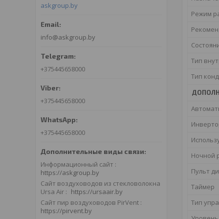
askgroup.by
Режим р
Рекомен
info@askgroup.by
Состоян
Тип вну
+375445658000
Тип кон
ДОПОЛН
+375445658000
Автомат
Инверт
+375445658000
Использ
Ночной 
Информационный сайт
Пульт д
https://askgroup.by
Сайт воздуховодов из стекловолокна
Таймер
Ursa Air
https://ursaair.by
Тип упр
Сайт пир воздуховодов PirVent
https://pirvent.by
Уровень