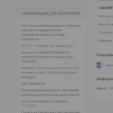
ГАБАРИ
ИНФОРМАЦИЯ ДЛЯ ПОКУПАТЕЛЯ
Вес внут
Высота 
Частное производственно-торговое
унитарное предприятие
Глубина
«Альтернативные Системы
Комфорта»
Ширина 
223141, г. Логойск, ул. Тимчука, 11
Дата регистрации в Торговом
Специф
реестре/Реестре бытовых услуг:
10.07.2014
ruko
Номер в Торговом реестре/Реестре
бытовых услуг: 152624, Республика
Беларусь
Информа
УНП: 690844228
Цена:
1 3
Регистрационный орган: Логойский
районный исполнительный комитет
Дата регистрации компании:
11.11.2011
Ссылка на свидетельство/лицензию