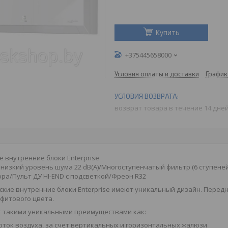
Купить
+375445658000
Условия оплаты и доставки
График
возврат товара в течение 14 дне
 внутренние блоки Enterprise
низкий уровень шума 22 dB(A)/Многоступенчатый фильтр (6 ступене
ра/Пульт ДУ HI-END с подсветкой/Фреон R32
кие внутренние блоки Enterprise имеют уникальный дизайн. Передн
фитового цвета.
 такими уникальными преимуществами как:
оток воздуха, за счет вертикальных и горизонтальных жалюзи