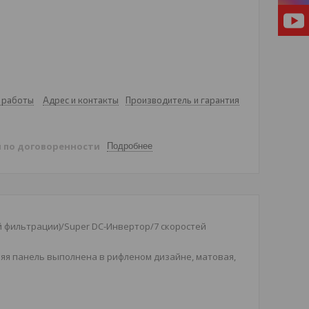
 работы
Адрес и контакты
Производитель и гарантия
й
по договоренности
Подробнее
й фильтрации)/Super DC-Инвертор/7 скоростей
яя панель выполнена в рифленом дизайне, матовая,