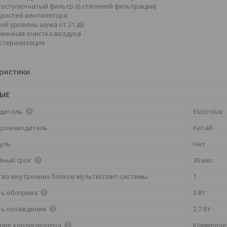
оступенчатый фильтр (6 степеней фильтрации)
оростей вентилятора
ий уровень шума от 21 дБ
менная очистка воздуха
стерилизация
ристики
НЫЕ
дитель
Electrolux
производитель
Китай
дуль
Нет
йный срок
36 мес
тво внутренних блоков мультисплит-системы
1
ь обогрева
3 Вт
ь охлаждения
2.7 Вт
ние кондиционера
Коммерче