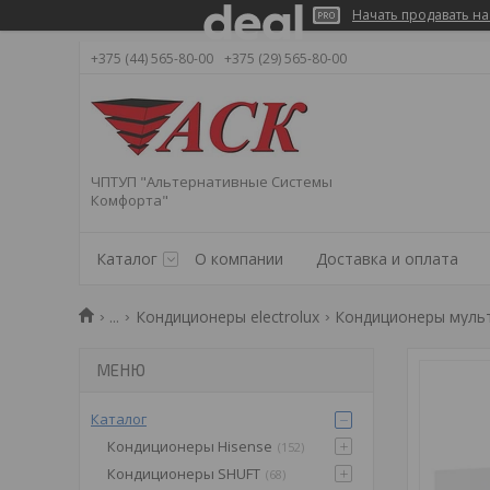
Начать продавать на
+375 (44) 565-80-00
+375 (29) 565-80-00
ЧПТУП "Альтернативные Системы
Комфорта"
Каталог
О компании
Доставка и оплата
...
Кондиционеры electrolux
Кондиционеры мульт
Каталог
Кондиционеры Hisense
152
Кондиционеры SHUFT
68