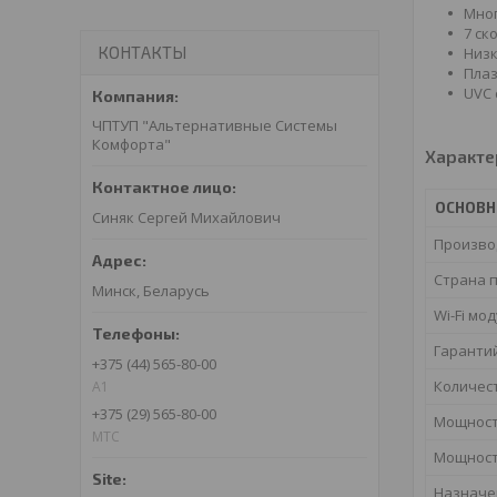
Мног
7 ск
КОНТАКТЫ
Низк
Плаз
UVC 
ЧПТУП "Альтернативные Системы
Комфорта"
Характе
ОСНОВ
Синяк Сергей Михайлович
Произво
Страна 
Минск, Беларусь
Wi-Fi мо
Гаранти
+375 (44) 565-80-00
Количес
A1
+375 (29) 565-80-00
Мощност
МТС
Мощност
Назначе