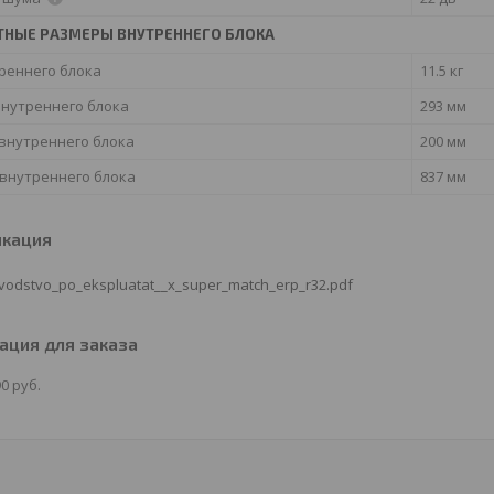
ТНЫЕ РАЗМЕРЫ ВНУТРЕННЕГО БЛОКА
реннего блока
11.5 кг
внутреннего блока
293 мм
 внутреннего блока
200 мм
внутреннего блока
837 мм
икация
vodstvo_po_ekspluatat__x_super_match_erp_r32.pdf
ция для заказа
90
руб.