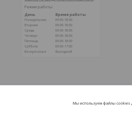
Режим работы:
День
Время работы
Понедельник
09:00-18:00
Вторник
09:00-18:00
Среда
09:00-18:00
Четверг
09:00-18:00
Пятница
09:00-18:00
Суббота
09:00-17:00
Воскресенье
Выходной
ВОЗДУШНОЕ ОТОПЛЕНИЕ
Климатические системы на базе
Мы используем файлы cookies
воздушного отопления - путь к здоровью и
долголетию!