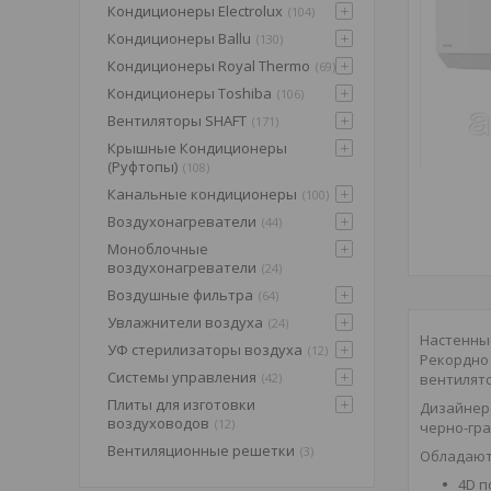
Кондиционеры Electrolux
104
Кондиционеры Ballu
130
Кондиционеры Royal Thermo
69
Кондиционеры Toshiba
106
Вентиляторы SHAFT
171
Крышные Кондиционеры
(Pуфтопы)
108
Канальные кондиционеры
100
Воздухонагреватели
44
Моноблочные
воздухонагреватели
24
Воздушные фильтра
64
Увлажнители воздуха
24
Настенные
УФ стерилизаторы воздуха
12
Рекордно 
Системы управления
вентилято
42
Плиты для изготовки
Дизайнерс
воздуховодов
12
черно-гра
Вентиляционные решетки
3
Обладают
4D п