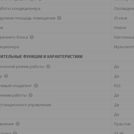
аботы кондиционера
Охлажден
дуемая площадь помещения
25 кв.м
ие
Новое
треннего блока
Настенны
диционера
Мультиспл
ИТЕЛЬНЫЕ ФУНКЦИИ И ХАРАКТЕРИСТИКИ
ический режим работы
Да
ор
Да
уемый хладагент
R32
режим работы
Да
истанционного управления
Да
Да
авления
Пультом
 шума
22 дБ