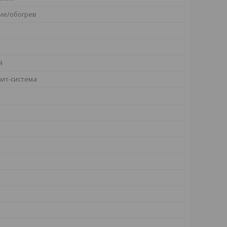
ие/обогрев
й
ит-система