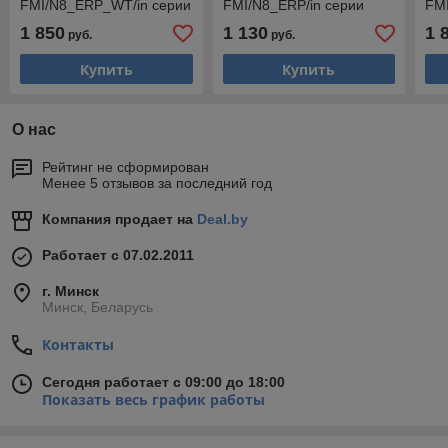
FMI/N8_ERP_WT/in серии
FMI/N8_ERP/in серии
FMI
Super Match ERP R32 ,
Super Match ERP R32 ,
Sup
1 850
1 130
1 
руб.
руб.
трубы 1/4 + 3/8
трубы 1/4 + 3/8
тру
Купить
Купить
О нас
Рейтинг не сформирован
Менее 5 отзывов за последний год
Компания продает на
Deal.by
Работает с 07.02.2011
г. Минск
Минск, Беларусь
Контакты
Сегодня работает с 09:00 до 18:00
Показать весь график работы