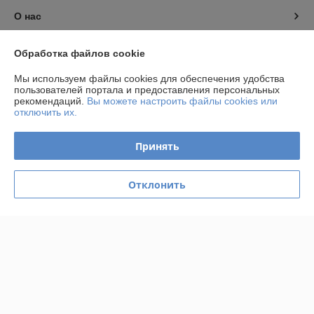
О нас
Контакты
Обработка файлов cookie
Мы используем файлы cookies для обеспечения удобства
Доставка и оплата
пользователей портала и предоставления персональных
рекомендаций.
Вы можете настроить файлы cookies или
отключить их.
График работы
Принять
Полная версия сайта
Политика обработки cookies
Отклонить
Сайт создан на платформе Deal.by
Информация для покупателя