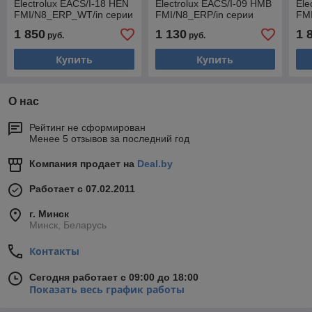
Electrolux EACS/I-18 HEN
Electrolux EACS/I-09 HMB
Ele
FMI/N8_ERP_WT/in серии
FMI/N8_ERP/in серии
FMI
Super Match ERP R32 ,
Super Match ERP R32 ,
Sup
1 850
1 130
1 
руб.
руб.
трубы 1/4 + 3/8
трубы 1/4 + 3/8
тру
Купить
Купить
О нас
Рейтинг не сформирован
Менее 5 отзывов за последний год
Компания продает на
Deal.by
Работает с 07.02.2011
г. Минск
Минск, Беларусь
Контакты
Сегодня работает с 09:00 до 18:00
Показать весь график работы