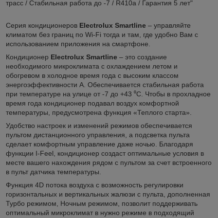
трасс / Стабильная работа до -7 / R410a / Гарантия 5 лет"
Серия кондиционеров
Electrolux Smartline
– управляйте
климатом без границ по Wi-Fi тогда и там, где удобно Вам с
использованием приложения на смартфоне.
Кондиционер
Electrolux Smartline
– это создание
необходимого микроклимата с охлаждением летом и
обогревом в холодное время года с высоким классом
энергоэффективности А. Обеспечивается стабильная работа
при температуре на улице от -7 до +43 ⁰С. Чтобы в прохладное
время года кондиционер подавал воздух комфортной
температуры, предусмотрена функция «Теплого старта».
Удобство настроек и изменений режимов обеспечивается
пультом дистанционного управления, а подсветка пульта
сделает комфортным управление даже ночью. Благодаря
функции I-Feel, кондиционер создаст оптимальные условия в
месте вашего нахождения рядом с пультом за счет встроенного
в пульт датчика температуры.
Функция 4D потока воздуха с возможность регулировки
горизонтальных и вертикальных жалюзи с пульта, дополненная
Турбо режимом, Ночным режимом, позволит поддерживать
оптимальный микроклимат в нужно режиме в подходящий