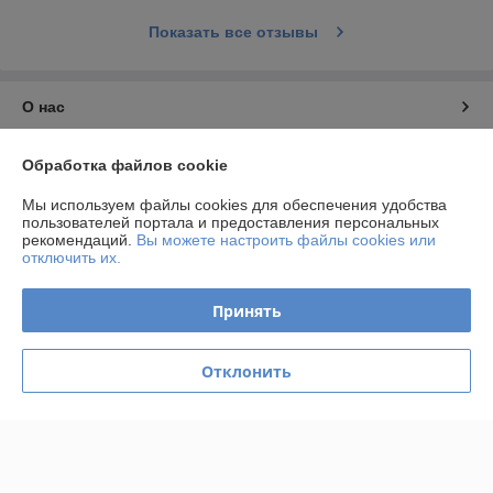
Показать все отзывы
О нас
Контакты
Обработка файлов cookie
Мы используем файлы cookies для обеспечения удобства
Доставка и оплата
пользователей портала и предоставления персональных
рекомендаций.
Вы можете настроить файлы cookies или
отключить их.
График работы
Принять
Полная версия сайта
Политика обработки cookies
Отклонить
Сайт создан на платформе Deal.by