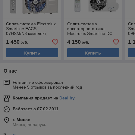
Сплит-система Electrolux
Сплит-система
Спл
Smartline EACS-
инверторного типа
Sma
07HSM/N3 комплект,
Electrolux Smartline DC
09
трубы 1/4 + 3/8
EACS/I-24HSM/N8_V2
тру
1 450
4 150
1 
руб.
руб.
комплект, трубы 3/8 + 5/8
Купить
Купить
О нас
Рейтинг не сформирован
Менее 5 отзывов за последний год
Компания продает на
Deal.by
Работает с 07.02.2011
г. Минск
Минск, Беларусь