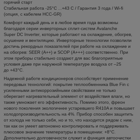
горячий старт
Стабильная работа -25°С ...+43 С / Гарантия 3 года / Wi-fi
(опция, с кабелем HCC-GR)
Комфорт каждый день и в любое время года возможны
благодаря серии инверторных сплит-систем Avalanche
Super DC Inverter, которые работают на охлаждение, обогрев,
осушение и вентиляцию. Инверторные технологии позволили
достичь рекордных показателей при работе на охлаждение и
на обогрев: SEER (A++) и SCOP (A+++) соответственно. При
этом приборы стабильно создают для вас благоприятные
условия даже при наружной температуре воздуха от –25
до +43°С.
Надежной работе кондиционеров способствует применение
передовых технологий: покрытие теплообменника Blue Fin с
усиленными антикоррозийными свойствами не только
оберегает нагревательный элемент от воздействия влаги, но
также умножает его эффективность. Помимо этого, фреон
нового поколения экологичнее устаревшего R410A и повышает
холодопроизводительность на 4%. Прибор способен защитить
от холода не только себя, но и то, что находится рядом с ним,
так как он умеет автономно контролировать и поддерживать
плюсовое значение температуры в помещении: +8°С.
Дополнительно долговечности служит и функция автоочистки