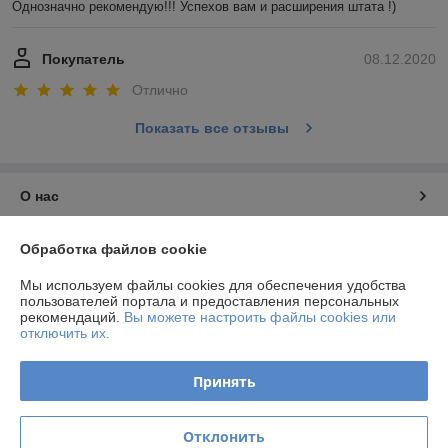
Однозначно рекомендую!!! Успехов вам и расширения штата !)
Покупатель
08.12.2020
Отлично
Показать все отзывы
О нас
Контакты
Обработка файлов cookie
Мы используем файлы cookies для обеспечения удобства
Доставка и оплата
пользователей портала и предоставления персональных
рекомендаций.
Вы можете настроить файлы cookies или
отключить их.
График работы
Принять
Полная версия сайта
Политика обработки cookies
Отклонить