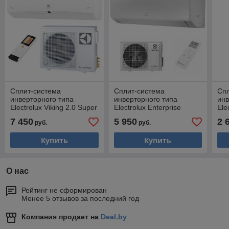
Сплит-система
Сплит-система
Сп
инверторного типа
инверторного типа
инв
Electrolux Viking 2.0 Super
Electrolux Enterprise
Ele
DC Inverter EACS/I-
Super DC EACS/I-24HEN-
Sup
7 450
5 950
2 
руб.
руб.
24HVI/N8_21Y, трубы 1/4
WHITE/N8_24Y, трубы 1/4
09H
+ 5/8
+ 5/8
+ 3
Купить
Купить
О нас
Рейтинг не сформирован
Менее 5 отзывов за последний год
Компания продает на
Deal.by