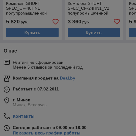
Комплект SHUFT
Комплект SHUFT
Ко
SFLC_CF-48HN1
SFLC_CF-24HN1_V2
SF
полупромышленной
полупромышленной
по
сплит-системы,
сплит-системы,
спл
5 820
3 360
5 
руб.
руб.
напольно-потолочного
напольно-потолочного
нап
типа 3/8 + 3/4
типа 3/8 + 5/8
тип
Купить
Купить
О нас
Рейтинг не сформирован
Менее 5 отзывов за последний год
Компания продает на
Deal.by
Работает с 07.02.2011
г. Минск
Минск, Беларусь
Контакты
Сегодня работает с 09:00 до 18:00
Показать весь график работы