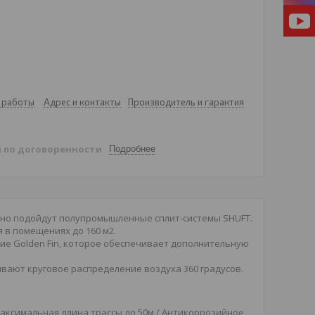
 работы
Адрес и контакты
Производитель и гарантия
й
по договоренности
Подробнее
но подойдут полупромышленные сплит-системы SHUFT.
 в помещениях до 160 м2.
е Golden Fin, которое обеспечивает дополнительную
вают круговое распределение воздуха 360 градусов.
Максимальная длина трассы до 50м / Антикоррозийное