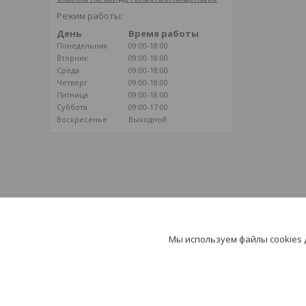
Режим работы:
День
Время работы
Понедельник
09:00-18:00
Вторник
09:00-18:00
Среда
09:00-18:00
Четверг
09:00-18:00
Пятница
09:00-18:00
Суббота
09:00-17:00
Воскресенье
Выходной
ВОЗДУШНОЕ ОТОПЛЕНИЕ
Климатические системы на базе
Мы используем файлы cookies
воздушного отопления - путь к здоровью и
долголетию!