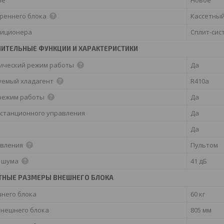
треннего блока
Кассетны
диционера
Сплит-сис
ИТЕЛЬНЫЕ ФУНКЦИИ И ХАРАКТЕРИСТИКИ
ический режим работы
Да
уемый хладагент
R410a
режим работы
Да
истанционного управления
Да
Да
авления
Пультом
 шума
41 дБ
ТНЫЕ РАЗМЕРЫ ВНЕШНЕГО БЛОКА
шнего блока
60 кг
внешнего блока
805 мм