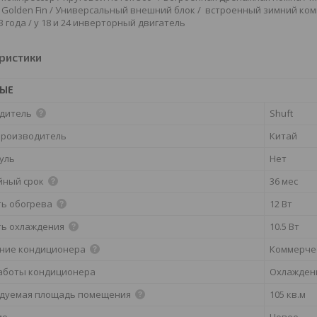
Golden Fin / Универсальный внешний блок / встроенный зимний ком
3 года / у 18 и 24 инверторный двигатель
ристики
НЫЕ
дитель
Shuft
производитель
Китай
дуль
Нет
йный срок
36 мес
ь обогрева
12 Вт
ь охлаждения
10.5 Вт
ние кондиционера
Коммерче
аботы кондиционера
Охлажден
дуемая площадь помещения
105 кв.м
ие
Новое