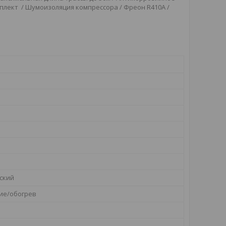
плект / Шумоизоляция компрессора / Фреон R410A /
ский
ие/обогрев