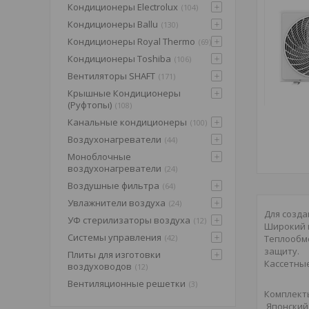
Кондиционеры Electrolux
104
Кондиционеры Ballu
130
Кондиционеры Royal Thermo
69
Кондиционеры Toshiba
106
Вентиляторы SHAFT
171
Крышные Кондиционеры
(Pуфтопы)
108
Канальные кондиционеры
100
Воздухонагреватели
44
Моноблочные
воздухонагреватели
24
Воздушные фильтра
64
Увлажнители воздуха
24
Для созд
УФ стерилизаторы воздуха
12
Широкий м
Системы управления
Теплообм
42
защиту.
Плиты для изготовки
Кассетные
воздуховодов
12
Вентиляционные решетки
3
Комплекты
Японский 