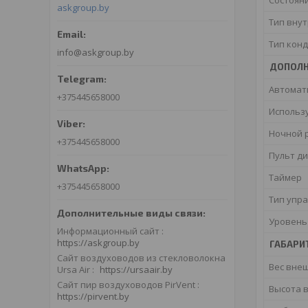
askgroup.by
Тип вну
Тип кон
info@askgroup.by
ДОПОЛН
Автомат
+375445658000
Использ
Ночной 
+375445658000
Пульт д
Таймер
+375445658000
Тип упр
Уровень
Информационный сайт
https://askgroup.by
ГАБАРИ
Сайт воздуховодов из стекловолокна
Вес вне
Ursa Air
https://ursaair.by
Сайт пир воздуховодов PirVent
Высота 
https://pirvent.by