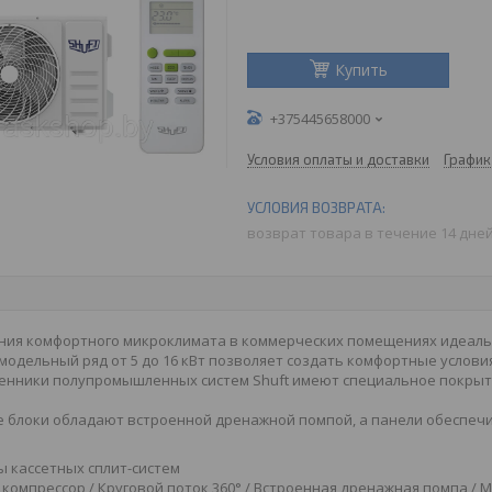
Купить
+375445658000
Условия оплаты и доставки
График
возврат товара в течение 14 дне
ания комфортного микроклимата в коммерческих помещениях идеаль
одельный ряд от 5 до 16 кВт позволяет создать комфортные условия
енники полупромышленных систем Shuft имеют специальное покрыти
 блоки обладают встроенной дренажной помпой, а панели обеспечи
 кассетных сплит-систем
компрессор / Круговой поток 360° / Встроенная дренажная помпа / 