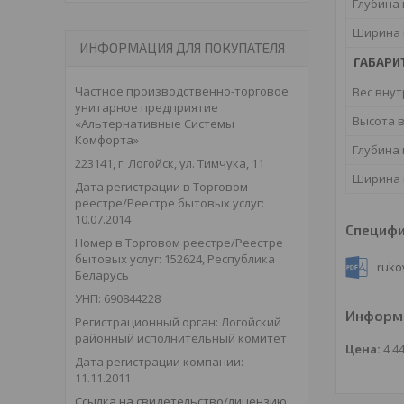
Глубина
Ширина 
ИНФОРМАЦИЯ ДЛЯ ПОКУПАТЕЛЯ
ГАБАРИ
Частное производственно-торговое
Вес внут
унитарное предприятие
Высота 
«Альтернативные Системы
Комфорта»
Глубина
223141, г. Логойск, ул. Тимчука, 11
Ширина 
Дата регистрации в Торговом
реестре/Реестре бытовых услуг:
10.07.2014
Специф
Номер в Торговом реестре/Реестре
бытовых услуг: 152624, Республика
ruko
Беларусь
УНП: 690844228
Информа
Регистрационный орган: Логойский
районный исполнительный комитет
Цена:
4 4
Дата регистрации компании:
11.11.2011
Ссылка на свидетельство/лицензию