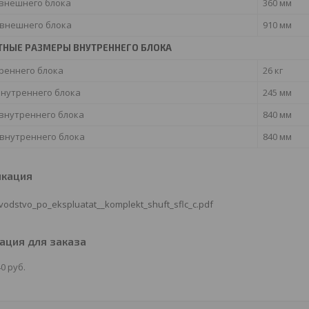
 внешнего блока
360 мм
внешнего блока
910 мм
ТНЫЕ РАЗМЕРЫ ВНУТРЕННЕГО БЛОКА
реннего блока
26 кг
внутреннего блока
245 мм
 внутреннего блока
840 мм
внутреннего блока
840 мм
икация
vodstvo_po_ekspluatat__komplekt_shuft_sflc_c.pdf
ция для заказа
40
руб.