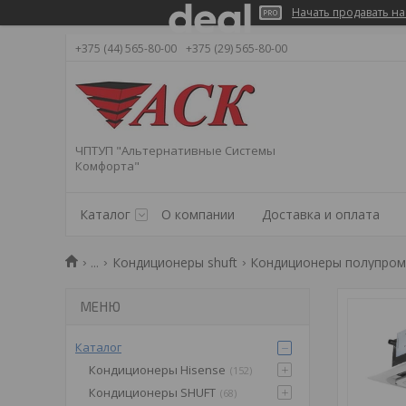
Начать продавать на
+375 (44) 565-80-00
+375 (29) 565-80-00
ЧПТУП "Альтернативные Системы
Комфорта"
Каталог
О компании
Доставка и оплата
...
Кондиционеры shuft
Кондиционеры полупром
Каталог
Кондиционеры Hisense
152
Кондиционеры SHUFT
68