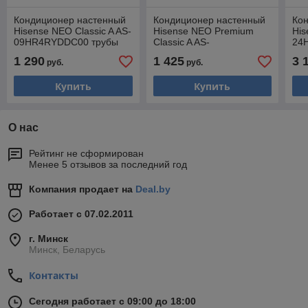
Кондиционер настенный
Кондиционер настенный
Ко
Hisense NEO Classic A AS-
Hisense NEO Premium
His
09HR4RYDDC00 трубы
Classic A AS-
24
1/4 +3/8
07HW4SYDTG5 трубы 1/4
1/4
1 290
1 425
3 
руб.
руб.
+3/8
Купить
Купить
О нас
Рейтинг не сформирован
Менее 5 отзывов за последний год
Компания продает на
Deal.by
Работает с 07.02.2011
г. Минск
Минск, Беларусь
Контакты
Сегодня работает с 09:00 до 18:00