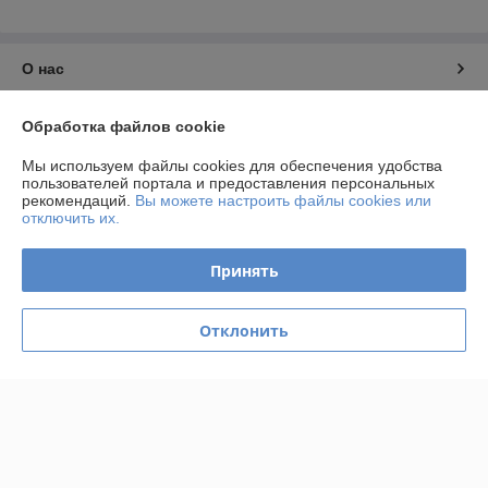
О нас
Контакты
Обработка файлов cookie
Мы используем файлы cookies для обеспечения удобства
Доставка и оплата
пользователей портала и предоставления персональных
рекомендаций.
Вы можете настроить файлы cookies или
отключить их.
График работы
Принять
Полная версия сайта
Политика обработки cookies
Отклонить
Сайт создан на платформе Deal.by