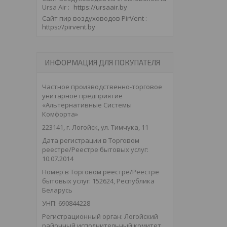
Ursa Air
https://ursaair.by
Сайт пир воздуховодов PirVent
https://pirvent.by
ИНФОРМАЦИЯ ДЛЯ ПОКУПАТЕЛЯ
Частное производственно-торговое
унитарное предприятие
«Альтернативные Системы
Комфорта»
223141, г. Логойск, ул. Тимчука, 11
Дата регистрации в Торговом
реестре/Реестре бытовых услуг:
10.07.2014
Номер в Торговом реестре/Реестре
бытовых услуг: 152624, Республика
Беларусь
УНП: 690844228
Регистрационный орган: Логойский
районный исполнительный комитет