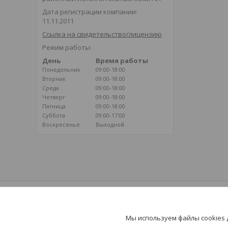
Дата регистрации компании:
11.11.2011
Ссылка на свидетельство/лицензию
Режим работы:
День
Время работы
Понедельник
09:00-18:00
Вторник
09:00-18:00
Среда
09:00-18:00
Четверг
09:00-18:00
Пятница
09:00-18:00
Суббота
09:00-17:00
Воскресенье
Выходной
ВОЗДУШНОЕ ОТОПЛЕНИЕ
Климатические системы на базе
воздушного отопления - путь к здоровью и
Мы используем файлы cookies
долголетию!