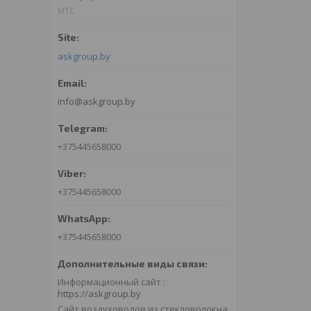
МТС
askgroup.by
info@askgroup.by
+375445658000
+375445658000
+375445658000
Информационный сайт
https://askgroup.by
Сайт воздуховодов из стекловолокна