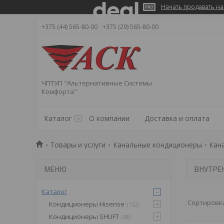
Начать продавать на
+375 (44) 565-80-00
+375 (29) 565-80-00
ЧПТУП "Альтернативные Системы
Комфорта"
Каталог
О компании
Доставка и оплата
Товары и услуги
Канальные кондиционеры
Кан
ВНУТРЕ
Каталог
Кондиционеры Hisense
152
Кондиционеры SHUFT
68